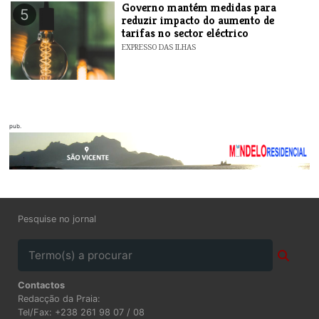
Governo mantém medidas para
5
reduzir impacto do aumento de
tarifas no sector eléctrico
EXPRESSO DAS ILHAS
pub.
Pesquise no jornal
Contactos
Redacção da Praia:
Tel/Fax: +238 261 98 07 / 08