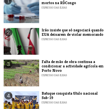
1
mortos na RDCongo
EXPRESSO DAS ILHAS
​Irão insiste que só negociará quando
2
EUA deixarem de violar memorando
EXPRESSO DAS ILHAS
Falta de mão de obra continua a
3
condicionar a actividade agrícola em
Porto Novo
EXPRESSO DAS ILHAS
​Batuque conquista título nacional
4
Sub-19
EXPRESSO DAS ILHAS