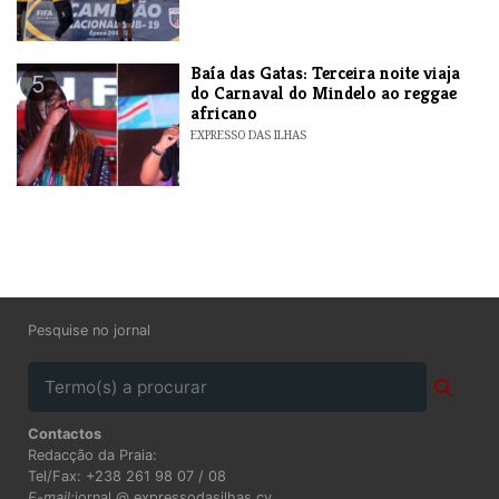
Baía das Gatas: Terceira noite viaja
5
do Carnaval do Mindelo ao reggae
africano
EXPRESSO DAS ILHAS
Pesquise no jornal
Contactos
Redacção da Praia:
Tel/Fax: +238 261 98 07 / 08
E-mail:
jornal @ expressodasilhas.cv