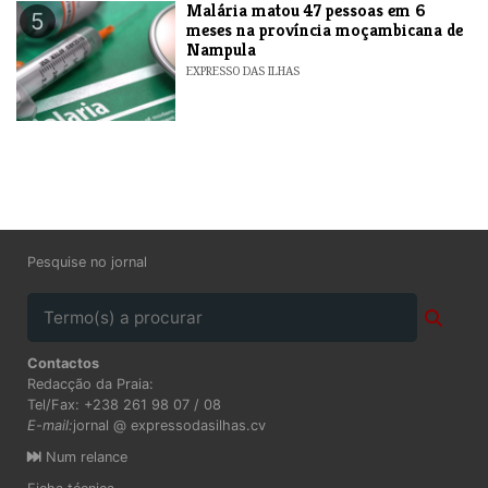
​Malária matou 47 pessoas em 6
5
meses na província moçambicana de
Nampula
EXPRESSO DAS ILHAS
Pesquise no jornal
Contactos
Redacção da Praia:
Tel/Fax: +238 261 98 07 / 08
E-mail:
jornal @ expressodasilhas.cv
Num relance