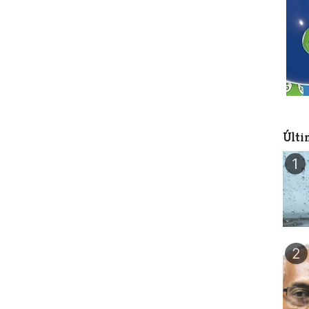
Últi
1
2