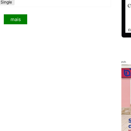
Single
mais
pub.