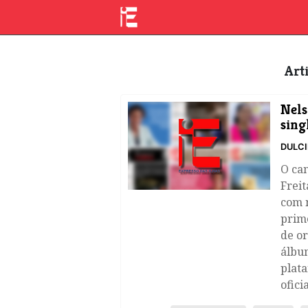
Ar
​Nel
sing
DULC
O can
Freit
com n
prim
de or
álbum
plat
ofici