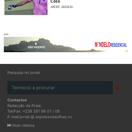
Colo
ANDRE AMARAL
pub.
Pesquise no jornal
Contactos
Redacção da Praia:
Tel/Fax: +238 261 98 07 / 08
E-mail:
jornal @ expressodasilhas.cv
Num relance