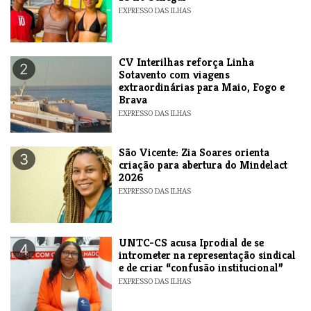
EXPRESSO DAS ILHAS
​CV Interilhas reforça Linha
2
Sotavento com viagens
extraordinárias para Maio, Fogo e
Brava
EXPRESSO DAS ILHAS
São Vicente: Zia Soares orienta
3
criação para abertura do Mindelact
2026
EXPRESSO DAS ILHAS
UNTC-CS acusa Iprodial de se
4
intrometer na representação sindical
e de criar “confusão institucional”
EXPRESSO DAS ILHAS