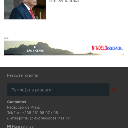
EXPRESSO DAS ILHAS
pub.
Pesquise no jornal
Contactos
Redacção da Praia:
Tel/Fax: +238 261 98 07 / 08
E-mail:
jornal @ expressodasilhas.cv
Num relance