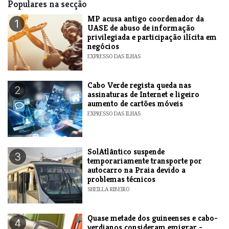
Populares na secção
MP acusa antigo coordenador da
1
UASE de abuso de informação
privilegiada e participação ilícita em
negócios
EXPRESSO DAS ILHAS
Cabo Verde regista queda nas
2
assinaturas de Internet e ligeiro
aumento de cartões móveis
EXPRESSO DAS ILHAS
SolAtlântico suspende
3
temporariamente transporte por
autocarro na Praia devido a
problemas técnicos
SHEILLA RIBEIRO
Quase metade dos guineenses e cabo-
4
verdianos consideram emigrar -