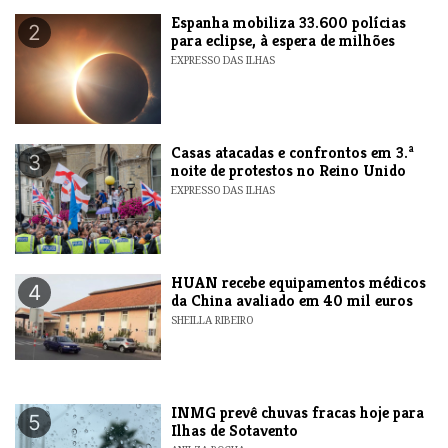
Espanha mobiliza 33.600 polícias
2
para eclipse, à espera de milhões
EXPRESSO DAS ILHAS
Casas atacadas e confrontos em 3.ª
3
noite de protestos no Reino Unido
EXPRESSO DAS ILHAS
HUAN recebe equipamentos médicos
4
da China avaliado em 40 mil euros
SHEILLA RIBEIRO
INMG prevê chuvas fracas hoje para
5
Ilhas de Sotavento