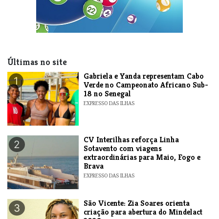
Últimas no site
Gabriela e Yanda representam Cabo
1
Verde no Campeonato Africano Sub-
18 no Senegal
EXPRESSO DAS ILHAS
​CV Interilhas reforça Linha
2
Sotavento com viagens
extraordinárias para Maio, Fogo e
Brava
EXPRESSO DAS ILHAS
São Vicente: Zia Soares orienta
3
criação para abertura do Mindelact