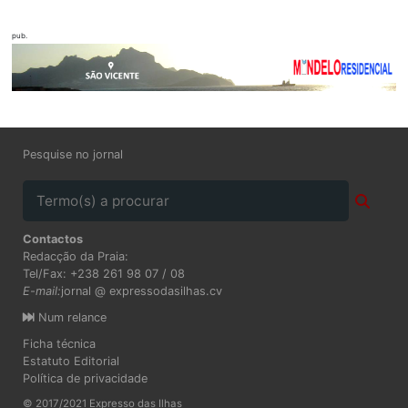
pub.
Pesquise no jornal
Contactos
Redacção da Praia:
Tel/Fax: +238 261 98 07 / 08
E-mail:
jornal @ expressodasilhas.cv
Num relance
Ficha técnica
Estatuto Editorial
Política de privacidade
© 2017/2021 Expresso das Ilhas