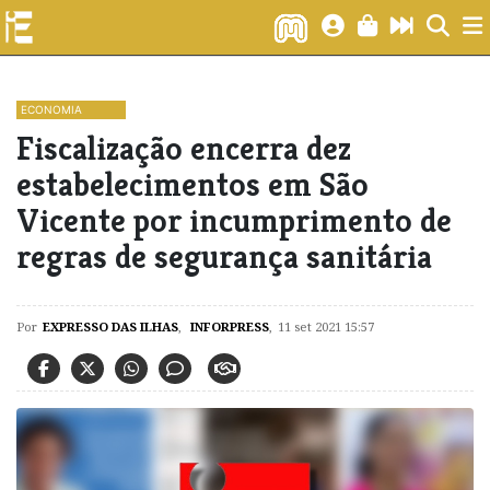
ECONOMIA
Fiscalização encerra dez
estabelecimentos em São
Vicente por incumprimento de
regras de segurança sanitária
Por
EXPRESSO DAS ILHAS
,
INFORPRESS
,
11 set 2021 15:57