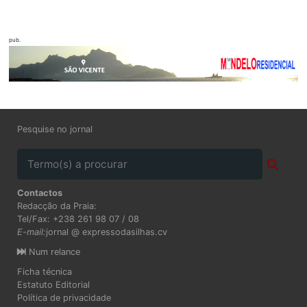
pub.
Pesquise no jornal
Contactos
Redacção da Praia:
Tel/Fax: +238 261 98 07 / 08
E-mail:
jornal @ expressodasilhas.cv
Num relance
Ficha técnica
Estatuto Editorial
Política de privacidade