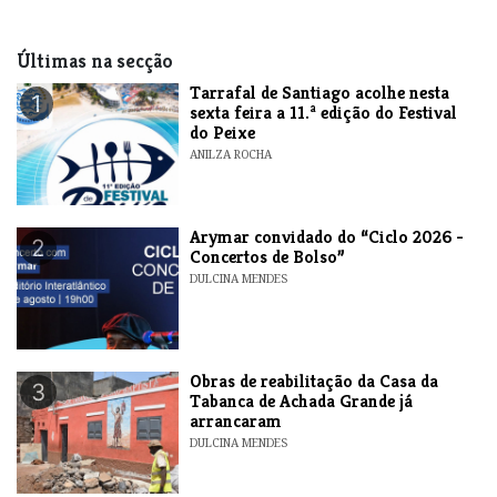
Últimas na secção
Tarrafal de Santiago acolhe nesta
1
sexta feira a 11.ª edição do Festival
do Peixe
ANILZA ROCHA
​Arymar convidado do “Ciclo 2026 -
2
Concertos de Bolso”
DULCINA MENDES
​Obras de reabilitação da Casa da
3
Tabanca de Achada Grande já
arrancaram
DULCINA MENDES