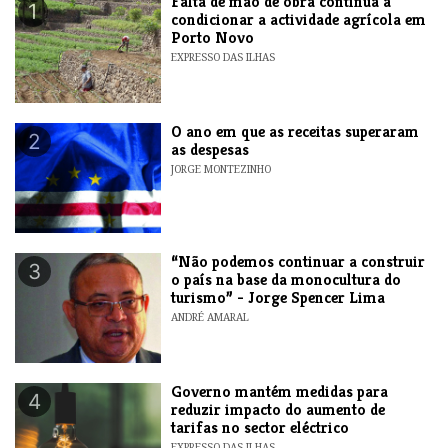
Falta de mão de obra continua a
1
condicionar a actividade agrícola em
Porto Novo
EXPRESSO DAS ILHAS
O ano em que as receitas superaram
2
as despesas
JORGE MONTEZINHO
“Não podemos continuar a construir
3
o país na base da monocultura do
turismo” - Jorge Spencer Lima
ANDRÉ AMARAL
Governo mantém medidas para
4
reduzir impacto do aumento de
tarifas no sector eléctrico
EXPRESSO DAS ILHAS