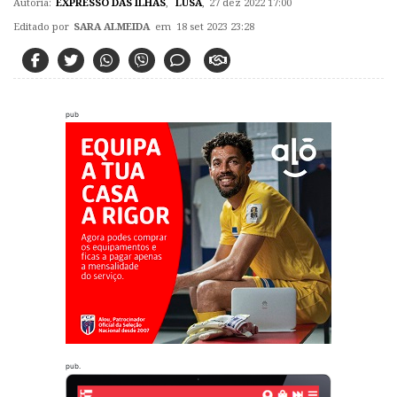
Autoria:
EXPRESSO DAS ILHAS
,
LUSA
,
27 dez 2022 17:00
Editado por
SARA ALMEIDA
em 18 set 2023 23:28
pub
pub.