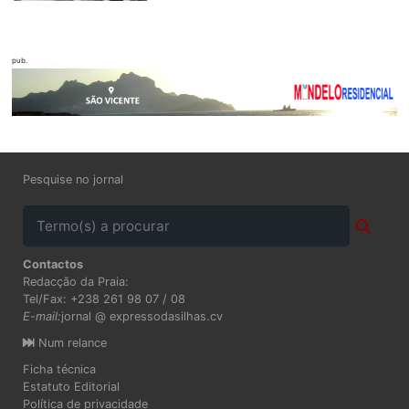
pub.
Pesquise no jornal
Contactos
Redacção da Praia:
Tel/Fax: +238 261 98 07 / 08
E-mail:
jornal @ expressodasilhas.cv
Num relance
Ficha técnica
Estatuto Editorial
Política de privacidade