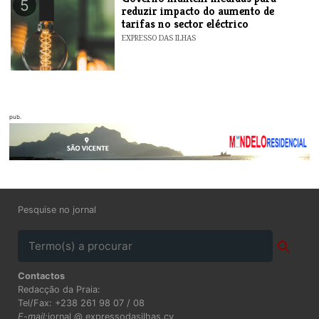
5
reduzir impacto do aumento de
tarifas no sector eléctrico
EXPRESSO DAS ILHAS
pub.
Pesquise no jornal
Contactos
Redacção da Praia:
Tel/Fax: +238 261 98 07 / 08
E-mail:
jornal @ expressodasilhas.cv