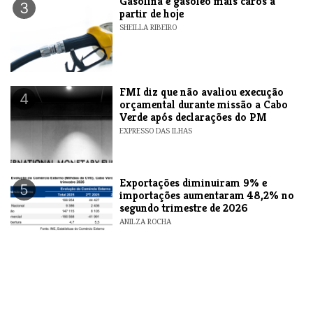
Gasolina e gasóleo mais caros a
3
partir de hoje
SHEILLA RIBEIRO
FMI diz que não avaliou execução
4
orçamental durante missão a Cabo
Verde após declarações do PM
EXPRESSO DAS ILHAS
Exportações diminuiram 9% e
5
importações aumentaram 48,2% no
segundo trimestre de 2026
ANILZA ROCHA