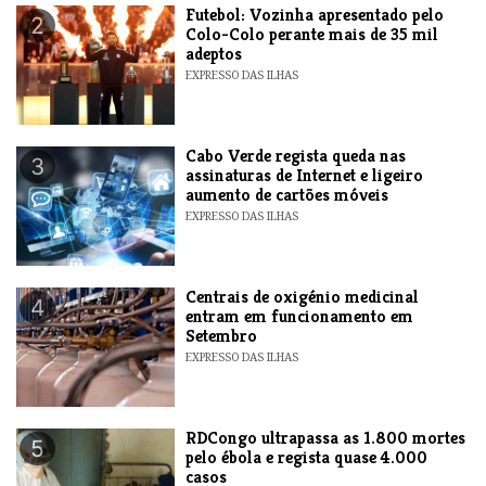
Futebol: Vozinha apresentado pelo
2
Colo-Colo perante mais de 35 mil
adeptos
EXPRESSO DAS ILHAS
Cabo Verde regista queda nas
3
assinaturas de Internet e ligeiro
aumento de cartões móveis
EXPRESSO DAS ILHAS
Centrais de oxigénio medicinal
4
entram em funcionamento em
Setembro
EXPRESSO DAS ILHAS
RDCongo ultrapassa as 1.800 mortes
5
pelo ébola e regista quase 4.000
casos