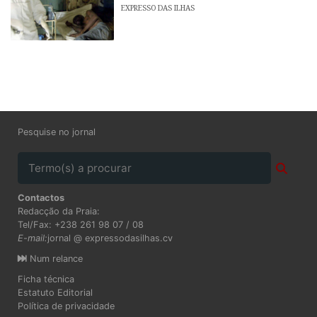
EXPRESSO DAS ILHAS
Pesquise no jornal
Contactos
Redacção da Praia:
Tel/Fax: +238 261 98 07 / 08
E-mail:
jornal @ expressodasilhas.cv
Num relance
Ficha técnica
Estatuto Editorial
Política de privacidade