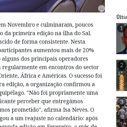
Últi
 em Novembro e culminaram, poucos
1
o da primeira edição na ilha do Sal.
scido de forma consistente. Nesta
 participantes aumentou mais de 20%
o alguns dos principais operadores
2
m regularmente em encontros do sector
riente, África e Américas. O sucesso foi
ira edição, a organização confirmou a
quipélago. "Não foi propriamente uma
ificante perceber que entregámos
3
mos prometido", afirma Isa Neves. O
igou a um reajuste no calendário: após
egunda edição em Fevereiro, o mês de