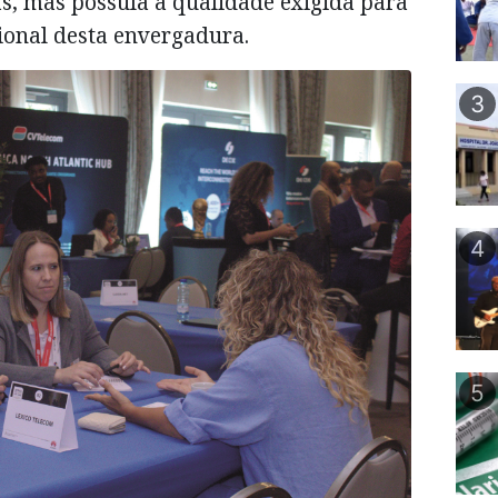
s, mas possuía a qualidade exigida para
ional desta envergadura.
3
4
5