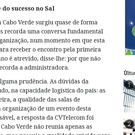
 do sucesso no Sal
a Cabo Verde surgiu quase de forma
es recorda uma conversa fundamental
rganização, num momento em que esta
ara receber o encontro pela primeira
no é atrevido, disse-lhe: por que não
ecorda a administradora.
Últi
alguma prudência. As dúvidas da
1
do, na capacidade logística do país: as
leira, a qualidade das salas de
na organização de um evento desta
ável, a resposta da CVTelecom foi
2
 Cabo Verde não reunia apenas as