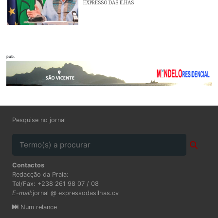
EXPRESSO DAS ILHAS
pub.
Pesquise no jornal
Contactos
Redacção da Praia:
Tel/Fax: +238 261 98 07 / 08
E-mail:
jornal @ expressodasilhas.cv
Num relance