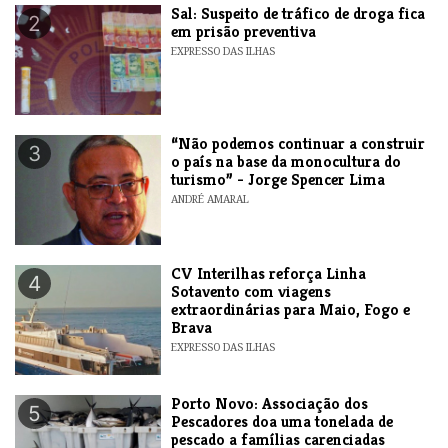
​Sal: Suspeito de tráfico de droga fica
2
em prisão preventiva
EXPRESSO DAS ILHAS
“Não podemos continuar a construir
3
o país na base da monocultura do
turismo” - Jorge Spencer Lima
ANDRÉ AMARAL
​CV Interilhas reforça Linha
4
Sotavento com viagens
extraordinárias para Maio, Fogo e
Brava
EXPRESSO DAS ILHAS
​Porto Novo: Associação dos
5
Pescadores doa uma tonelada de
pescado a famílias carenciadas