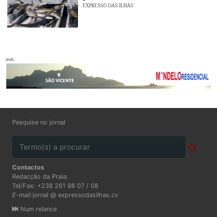
EXPRESSO DAS ILHAS
pub.
Pesquise no jornal
Contactos
Redacção da Praia:
Tel/Fax: +238 261 98 07 / 08
E-mail:
jornal @ expressodasilhas.cv
Num relance