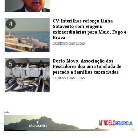
​CV Interilhas reforça Linha
4
Sotavento com viagens
extraordinárias para Maio, Fogo e
Brava
EXPRESSO DAS ILHAS
​Porto Novo: Associação dos
5
Pescadores doa uma tonelada de
pescado a famílias carenciadas
EXPRESSO DAS ILHAS
pub.