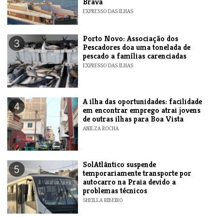
Brava
EXPRESSO DAS ILHAS
​Porto Novo: Associação dos
3
Pescadores doa uma tonelada de
pescado a famílias carenciadas
EXPRESSO DAS ILHAS
A ilha das oportunidades: facilidade
4
em encontrar emprego atrai jovens
de outras ilhas para Boa Vista
ANILZA ROCHA
SolAtlântico suspende
5
temporariamente transporte por
autocarro na Praia devido a
problemas técnicos
SHEILLA RIBEIRO