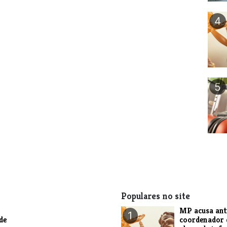
4
5
Populares no site
MP acusa ant
1
de
coordenador 