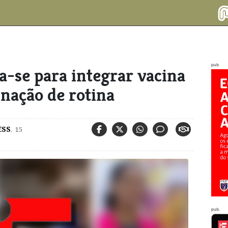
pub
-se para integrar vacina
inação de rotina
ESS
,
15
pub.