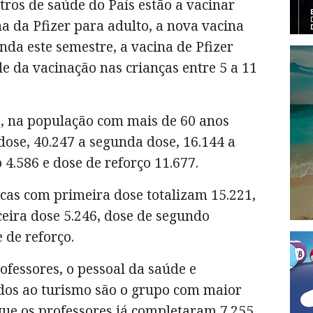
ros de saúde do País estão a vacinar
na da Pfizer para adulto, a nova vacina
inda este semestre, a vacina de Pfizer
de da vacinação nas crianças entre 5 a 11
, na população com mais de 60 anos
ose, 40.247 a segunda dose, 16.144 a
 4.586 e dose de reforço 11.677.
cas com primeira dose totalizam 15.221,
eira dose 5.246, dose de segundo
 de reforço.
ofessores, o pessoal da saúde e
gados ao turismo são o grupo com maior
ue os professores já completaram 7.255