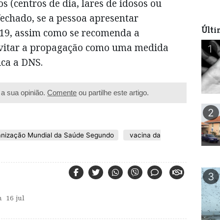
s (centros de dia, lares de idosos ou
echado, se a pessoa apresentar
Últi
-19, assim como se recomenda a
evitar a propagação como uma medida
1
ica a DNS.
a sua opinião.
Comente
ou partilhe este artigo.
2
nização Mundial da Saúde Segundo
vacina da
3
 16 jul