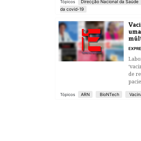
Direcção Nacional da Saúde
Tópicos
da covid-19
Vaci
uma 
múlt
EXPRE
Labo
‘vac
de re
pacie
ARN
BioNTech
Vacin
Tópicos