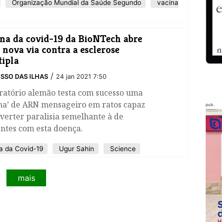
Organização Mundial da Saúde Segundo
vacina
na da covid-19 da BioNTech abre
nova via contra a esclerose
ipla
/
SSO DAS ILHAS
24 jan 2021 7:50
ratório alemão testa com sucesso uma
ina’ de ARN mensageiro em ratos capaz
pub.
verter paralisia semelhante à de
ntes com esta doença.
a da Covid-19
Ugur Sahin
Science
mais