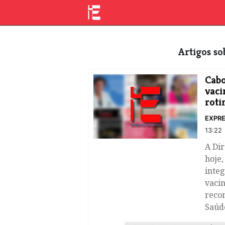
Artigos s
Cabo
vaci
roti
EXPRE
13:22
A Di
hoje,
integ
vacin
reco
Saúd