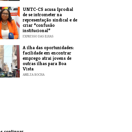
UNTC-CS acusa Iprodial
de se intrometer na
representação sindical e de
criar “confusão
institucional”
EXPRESSO DAS ILHAS
A ilha das oportunidades:
facilidade em encontrar
emprego atrai jovens de
outras ilhas para Boa
Vista
ANILZA ROCHA
s continuar