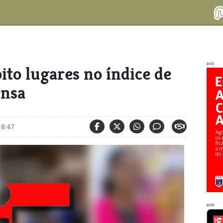
pub
ito lugares no índice de
ensa
 8:47
pub.