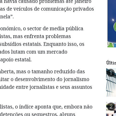
ca havia causado problemas até Janeiro
tas de veículos de comunicação privados
nela”.
conómico, o sector de media pública
istas, mas enfrenta problemas
ubsídios estatais. Enquanto isso, os
vados lutam com um mercado
 apoio estatal.
Últi
aberta, mas o tamanho reduzido das
1
mitar o desenvolvimento do jornalismo
midade entre jornalistas e seus assuntos
istas, o índice aponta que, embora não
2
detenções ou sequestros, alguns