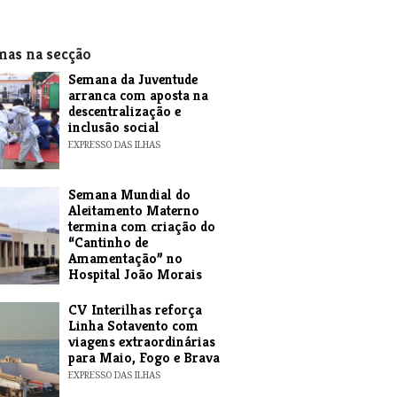
mas na secção
Semana da Juventude
arranca com aposta na
descentralização e
inclusão social
EXPRESSO DAS ILHAS
Semana Mundial do
Aleitamento Materno
termina com criação do
“Cantinho de
Amamentação” no
Hospital João Morais
EXPRESSO DAS ILHAS
​CV Interilhas reforça
Linha Sotavento com
viagens extraordinárias
para Maio, Fogo e Brava
EXPRESSO DAS ILHAS