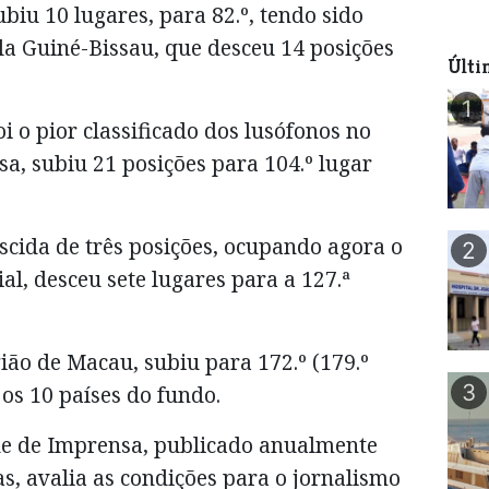
ubiu 10 lugares, para 82.º, tendo sido
ela Guiné-Bissau, que desceu 14 posições
Últi
1
i o pior classificado dos lusófonos no
a, subiu 21 posições para 104.º lugar
ida de três posições, ocupando agora o
2
ial, desceu sete lugares para a 127.ª
gião de Macau, subiu para 172.º (179.º
3
os 10 países do fundo.
de de Imprensa, publicado anualmente
s, avalia as condições para o jornalismo