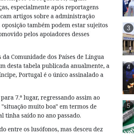
ças, especialmente após reportagens
licam artigos sobre a administração
de oposição também podem estar sujeitos
3
romovido pelos apoiadores desses
os da Comunidade dos Países de Língua
m desta tabela publicada anualmente, a
4
íncipe, Portugal é o único assinalado a
 para 7.º lugar, regressando assim ao
5
 "situação muito boa" em termos de
l tinha saído no ano passado.
do entre os lusófonos, mas desceu dez