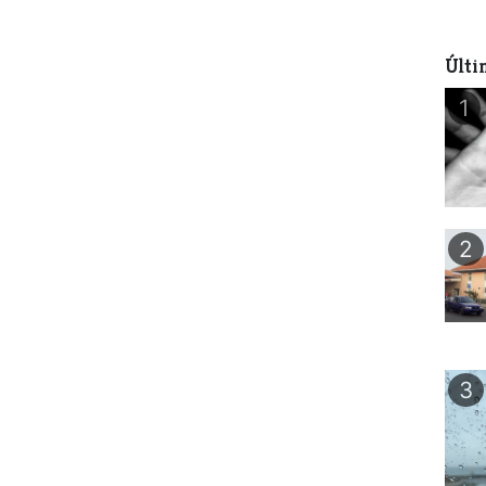
Últi
1
2
3