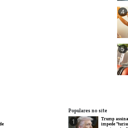
4
5
Populares no site
Trump assina
1
de
impede "turi