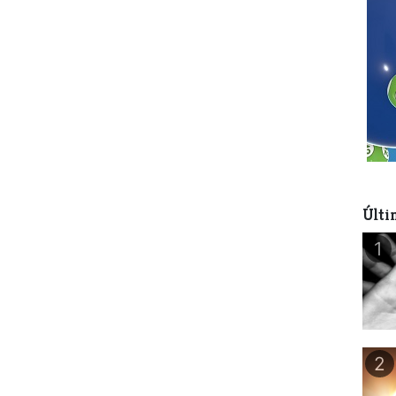
Últi
1
2