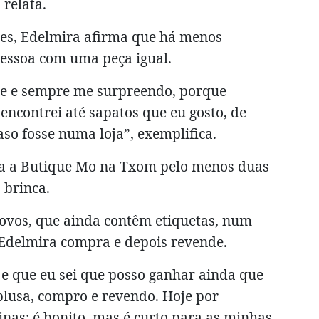
relata.
tes, Edelmira afirma que há menos
pessoa com uma peça igual.
de e sempre me surpreendo, porque
 encontrei até sapatos que eu gosto, de
so fosse numa loja”, exemplifica.
ra a Butique Mo na Txom pelo menos duas
 brinca.
vos, que ainda contêm etiquetas, num
Edelmira compra e depois revende.
 e que eu sei que posso ganhar ainda que
blusa, compro e revendo. Hoje por
inas: é bonito, mas é curto para as minhas