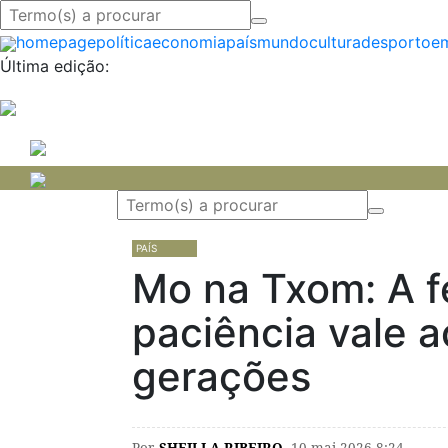
homepage
política
economia
país
mundo
cultura
desporto
em
Última edição:
PAÍS
Mo na Txom: A f
paciência vale 
gerações