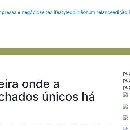
presas e negócios
eitec
lifestyle
opinião
num relance
edição 
pu
eira onde a
pu
pu
achados únicos há