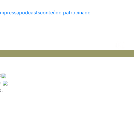
impressa
podcasts
conteúdo patrocinado
b
b.
b.