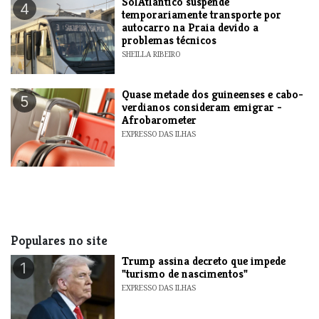
SolAtlântico suspende
4
temporariamente transporte por
autocarro na Praia devido a
problemas técnicos
SHEILLA RIBEIRO
Quase metade dos guineenses e cabo-
5
verdianos consideram emigrar -
Afrobarometer
EXPRESSO DAS ILHAS
Populares no site
Trump assina decreto que impede
1
"turismo de nascimentos"
EXPRESSO DAS ILHAS