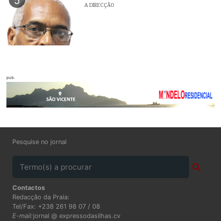
5
A DIRECÇÃO
pub.
Pesquise no jornal
Contactos
Redacção da Praia:
Tel/Fax: +238 261 98 07 / 08
E-mail:
jornal @ expressodasilhas.cv