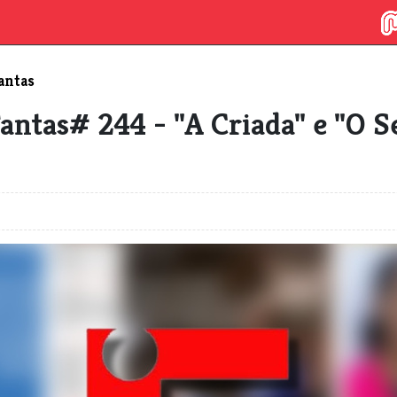
antas
antas# 244 - "A Criada" e "O S