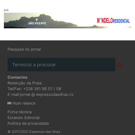
pub.
Pesquise no jornal
Contactos
Redacção da Praia:
Tel/Fax: +238 261 98 07 / 08
E-mail:
jornal @ expressodasilhas.cv
Num relance
Ficha técnica
Estatuto Editorial
Política de privacidade
© 2017/2021 Expresso das Ilhas