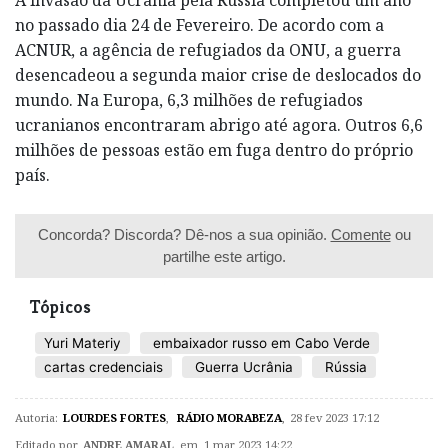
no passado dia 24 de Fevereiro. De acordo com a
ACNUR, a agência de refugiados da ONU, a guerra
desencadeou a segunda maior crise de deslocados do
mundo. Na Europa, 6,3 milhões de refugiados
ucranianos encontraram abrigo até agora. Outros 6,6
milhões de pessoas estão em fuga dentro do próprio
país.
Concorda? Discorda? Dê-nos a sua opinião.
Comente
ou
partilhe este artigo.
Tópicos
Yuri Materiy
embaixador russo em Cabo Verde
cartas credenciais
Guerra Ucrânia
Rússia
Autoria:
LOURDES FORTES
,
RÁDIO MORABEZA
,
28 fev 2023 17:12
Editado por
ANDRE AMARAL
em 1 mar 2023 14:22