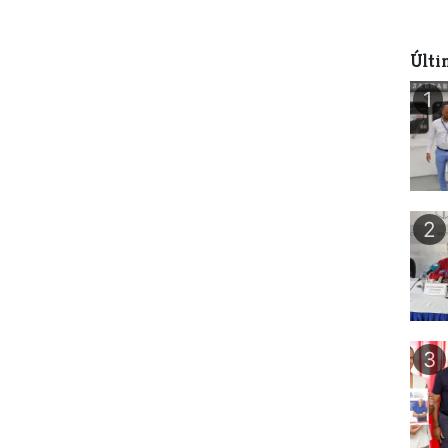
Últi
1
2
3