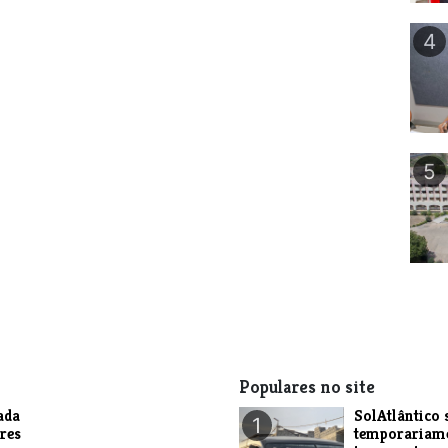
4
5
Populares no site
ada
SolAtlântico 
1
res
temporariam