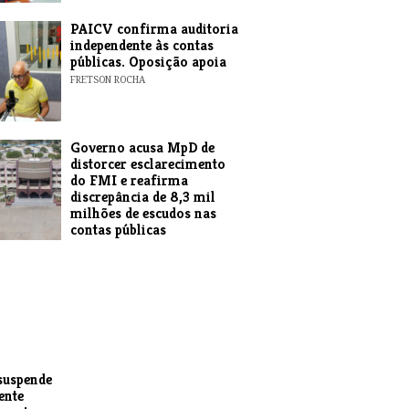
​PAICV confirma auditoria
independente às contas
públicas. Oposição apoia
FRETSON ROCHA
Governo acusa MpD de
distorcer esclarecimento
do FMI e reafirma
discrepância de 8,3 mil
milhões de escudos nas
contas públicas
EXPRESSO DAS ILHAS
suspende
ente