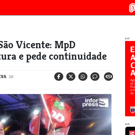
pub
São Vicente: MpD
tura e pede continuidade
ESS
,
26
pub.