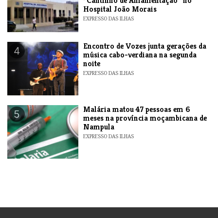
“Cantinho de Amamentação” no
Hospital João Morais
EXPRESSO DAS ILHAS
Encontro de Vozes junta gerações da
4
música cabo-verdiana na segunda
noite
EXPRESSO DAS ILHAS
​Malária matou 47 pessoas em 6
5
meses na província moçambicana de
Nampula
EXPRESSO DAS ILHAS