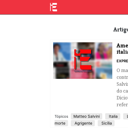
Arti
Amea
ital
EXPRE
O ma
contr
Salvi
do ca
Dicio
refer
Matteo Salvini
Italia
L
Tópicos
morte
Agrigente
Sicília