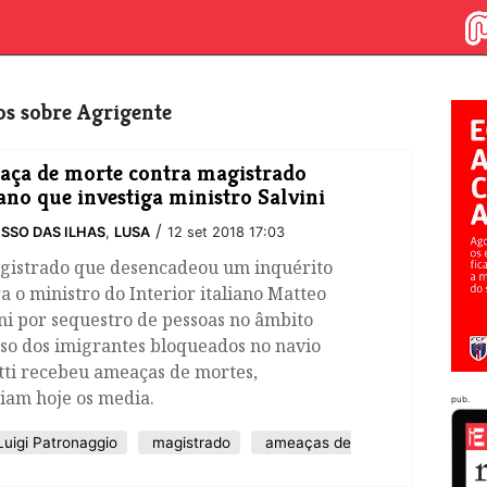
gos sobre Agrigente
ça de morte contra magistrado
iano que investiga ministro Salvini
/
SSO DAS ILHAS
,
LUSA
12 set 2018 17:03
gistrado que desencadeou um inquérito
a o ministro do Interior italiano Matteo
ni por sequestro de pessoas no âmbito
so dos imigrantes bloqueados no navio
tti recebeu ameaças de mortes,
iam hoje os media.
pub.
uigi Patronaggio
magistrado
ameaças de