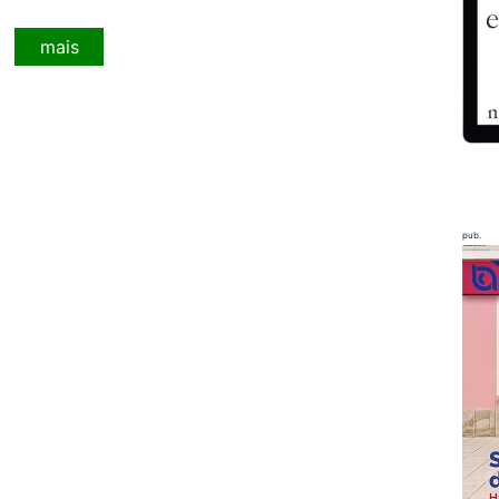
mais
pub.