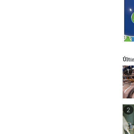
Últi
1
2