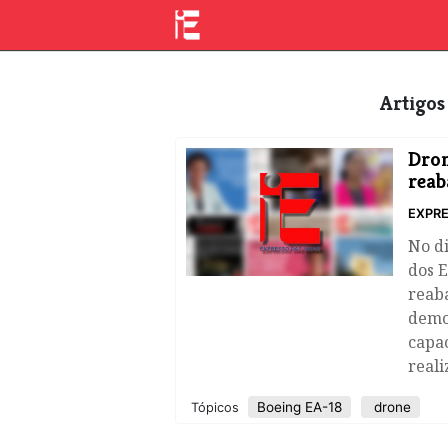
Artigo
Dron
reab
EXPRE
No di
dos 
reaba
demo
capa
reali
Boeing EA-18
drone
Tópicos