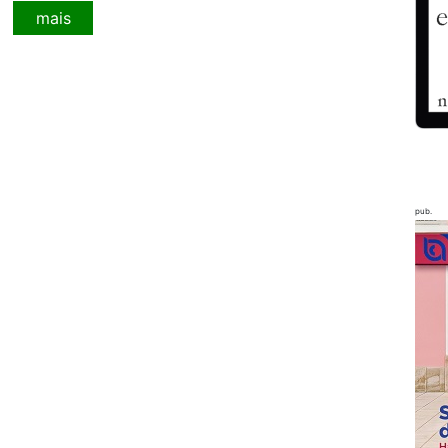
mais
pub.