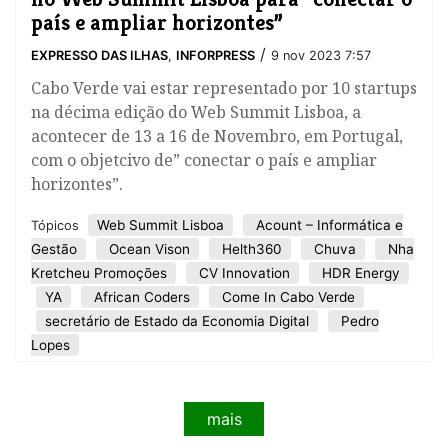
país e ampliar horizontes”
/
EXPRESSO DAS ILHAS
,
INFORPRESS
9 nov 2023 7:57
Cabo Verde vai estar representado por 10 startups
na décima edição do Web Summit Lisboa, a
acontecer de 13 a 16 de Novembro, em Portugal,
com o objetcivo de” conectar o país e ampliar
horizontes”.
Web Summit Lisboa
Acount – Informática e
Tópicos
Gestão
Ocean Vison
Helth360
Chuva
Nha
Kretcheu Promoções
CV Innovation
HDR Energy
YA
African Coders
Come In Cabo Verde
secretário de Estado da Economia Digital
Pedro
Lopes
mais