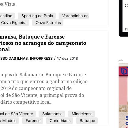
a Vista.
astilho
Sporting da Praia
Varandinha do
Cova Figueira
Onze Estrelas
mansa, Batuque e Farense
riosos no arranque do campeonato
onal
/
SSO DAS ILHAS
,
INFORPRESS
17 dez 2018
pub.
quipas de Salamansa, Batuque e Farense
am o trio que entrou a ganhar na edição
-2019 do campeonato regional de
ol de São Vicente, a principal prova do
dário competitivo local.
bol de São Vicente
Salamansa
Mindelense
 Mindelo
Farense
Corinthians
Batuque