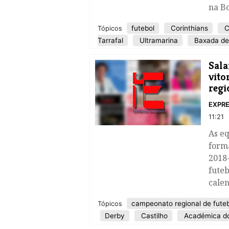
na Bo
futebol
Corinthians
C
Tópicos
Tarrafal
Ultramarina
Baxada de 
Sala
vito
regi
EXPRE
11:21
As e
form
2018
futeb
calen
campeonato regional de fute
Tópicos
Derby
Castilho
Académica do