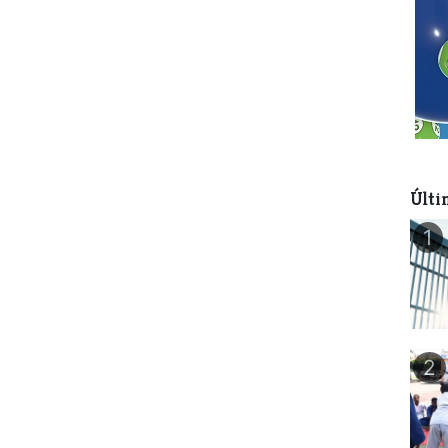
Últi
1
2