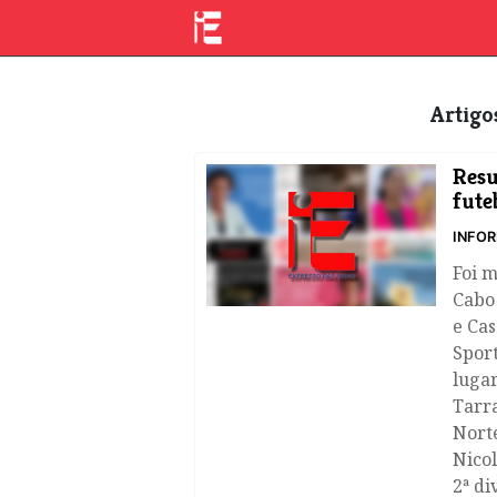
Artig
​Res
fute
INFOR
Foi 
Cabo 
e Cas
Sport
luga
Tarra
Nort
Nico
2ª di