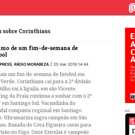
os sobre Corinthians
umo de um fim-de-semana de
bol
/
PRESS
,
RÁDIO MORABEZA
25 mar 2019 14:44
mais um fim-de-semana de futebol em
Verde. Corinthians cai para a 2ª divisão
tilho vai à liguila, em são Vicente.
ing da Praia continua a sonhar com o 2º
r em Santiago Sul. Varandinha do
fal conquista regional em Santiago
pub.
e. Ultramarina sagra campeão em São
lau. Baxada de Cova Figueira caem para
visão no Fogo. Onze Estrelas é campeão