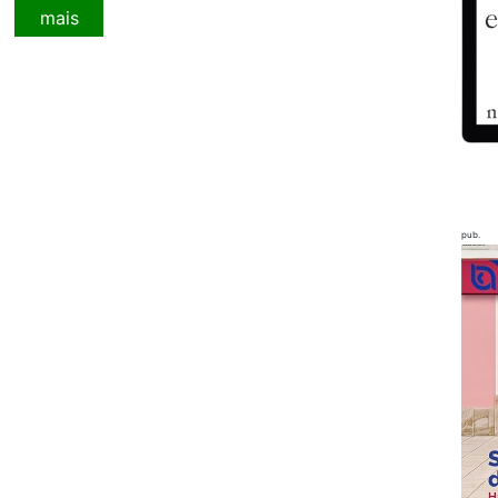
mais
pub.