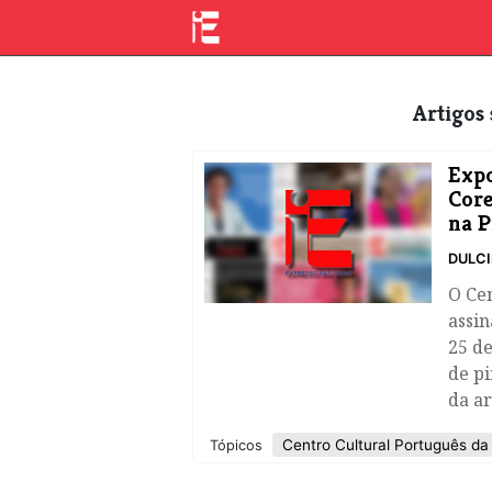
Artigo
​Exp
Core
na P
DULC
O Cen
assin
25 d
de pi
da ar
Centro Cultural Português da
Tópicos