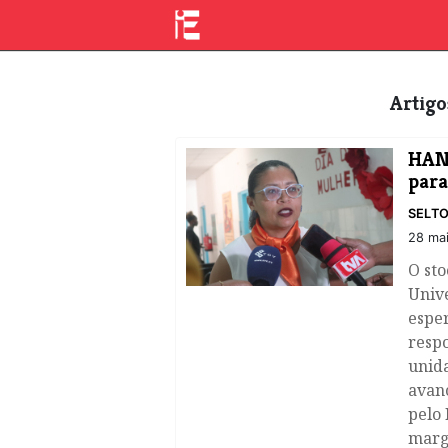
Artig
HAN 
para
SELTO
28 ma
O sto
Unive
espe
respo
unida
avanç
pelo 
marg