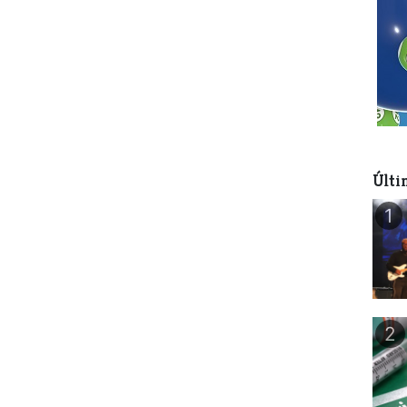
Últi
1
2