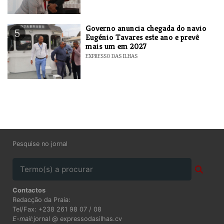
Governo anuncia chegada do navio
5
Eugénio Tavares este ano e prevê
mais um em 2027
EXPRESSO DAS ILHAS
Pesquise no jornal
Contactos
Redacção da Praia:
Tel/Fax: +238 261 98 07 / 08
E-mail:
jornal @ expressodasilhas.cv