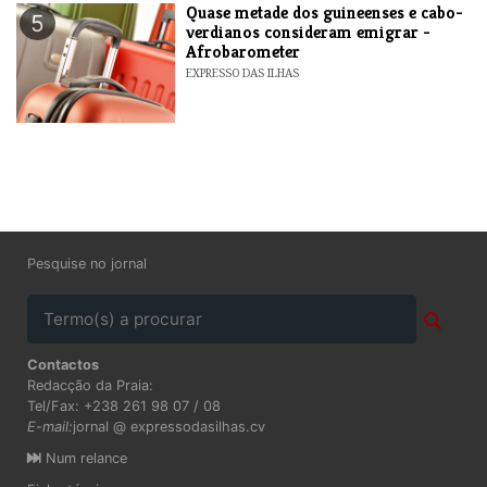
Quase metade dos guineenses e cabo-
5
verdianos consideram emigrar -
Afrobarometer
EXPRESSO DAS ILHAS
Pesquise no jornal
Contactos
Redacção da Praia:
Tel/Fax: +238 261 98 07 / 08
E-mail:
jornal @ expressodasilhas.cv
Num relance