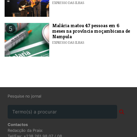
EXPRESSO DAS ILHAS
​Malária matou 47 pessoas em 6
5
meses na província moçambicana de
Nampula
EXPRESSO DAS ILHAS
Pesquise no jornal
Contactos
Redacção da Praia:
Tel/Fax: +238 261 98 07 / 08