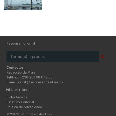
Pesquise no jornal
Contactos
Redacção da Praia:
Tel/Fax: +238 261 98 07 / 08
E-mail:
jornal @ expressodasilhas.cv
Num relance
Ficha técnica
Estatuto Editorial
Política de privacidade
© 2017/2021 Expresso das Ilhas