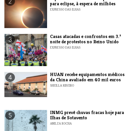
2
para eclipse, à espera de milhões
EXPRESSO DAS ILHAS
Casas atacadas e confrontos em 3.ª
3
noite de protestos no Reino Unido
EXPRESSO DAS ILHAS
HUAN recebe equipamentos médicos
4
da China avaliado em 40 mil euros
SHEILLA RIBEIRO
INMG prevê chuvas fracas hoje para
5
Ilhas de Sotavento
ANILZA ROCHA