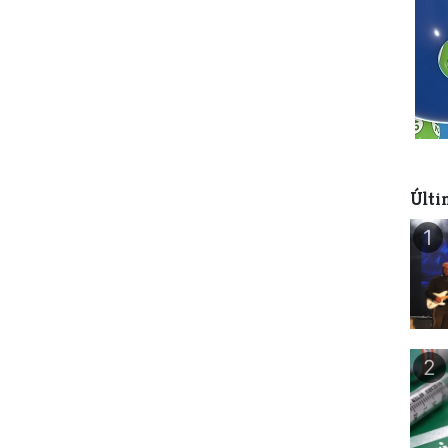
Últi
1
2