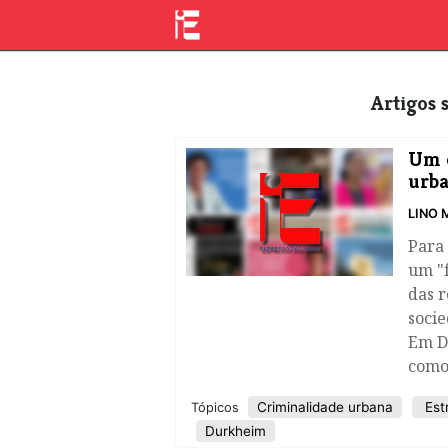
Artigos
Um o
urb
LINO
​Para
um "f
das r
socie
Em D
como
Criminalidade urbana
Est
Tópicos
Durkheim