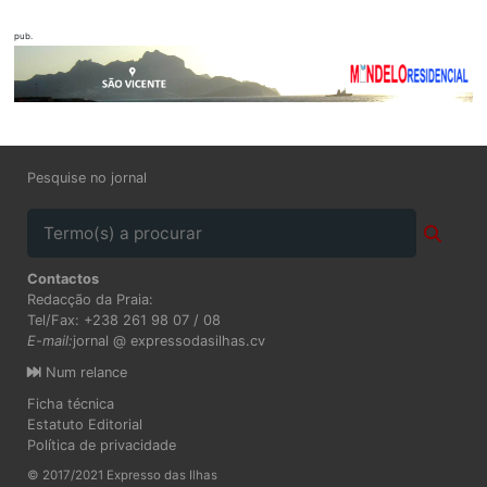
pub.
Pesquise no jornal
Contactos
Redacção da Praia:
Tel/Fax: +238 261 98 07 / 08
E-mail:
jornal @ expressodasilhas.cv
Num relance
Ficha técnica
Estatuto Editorial
Política de privacidade
© 2017/2021 Expresso das Ilhas