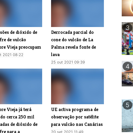
3
sões de dióxido de
Derrocada parcial do
fre de vulcão
cone do vulcão de La
re Vieja preocupam
Palma revela fonte de
lava
t 2021 08:22
25 out 2021 09:39
4
5
e Vieja já terá
UE activa programa de
ido cerca 250 mil
observação por satélite
adas de dióxido de
para vulcão nas Canárias
fre para a
20 set 2021 11:49