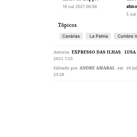
atmo
19 out 2021 06:56
5 out
Tópicos
Canárias
La Palma
Cumbre V
Autoria:
EXPRESSO DAS ILHAS
,
LUSA
,
2021 7:23
Editado por
ANDRE AMARAL
em 18 jul
23:28