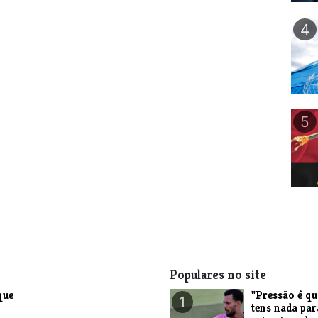
4
5
Populares no site
que
"Pressão é q
1
tens nada par