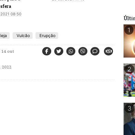
sfera
 2021 08:50
Últi
1
ieja
Vulcão
Erupção
14 out
 2022
2
3