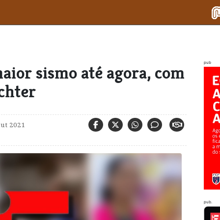
pub
aior sismo até agora, com
ichter
out 2021
pub.