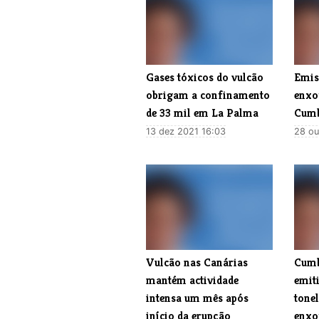
Gases tóxicos do vulcão
Emis
obrigam a confinamento
enxo
de 33 mil em La Palma
Cumb
13 dez 2021 16:03
28 ou
Vulcão nas Canárias
Cumbr
mantém actividade
emit
intensa um mês após
tonel
início da erupção
enxo