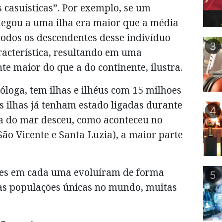
 casuísticas”. Por exemplo, se um
egou a uma ilha era maior que a média
todos os descendentes desse indivíduo
3
racterística, resultando em uma
e maior do que a do continente, ilustra.
loga, tem ilhas e ilhéus com 15 milhões
 ilhas já tenham estado ligadas durante
4
ua do mar desceu, como aconteceu no
ão Vicente e Santa Luzia), a maior parte
tes em cada uma evoluíram de forma
5
tas populações únicas no mundo, muitas