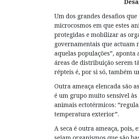
Desa
Um dos grandes desafios que s
microcosmos em que estes ani
protegidas e mobilizar as or
governamentais que actuam n
aquelas populações”, aponta a
áreas de distribuição serem t
répteis é, por si só, também 
Outra ameaça elencada são as 
é um grupo muito sensível às 
animais ectotérmicos: “regul
temperatura exterior”.
A seca é outra ameaça, pois, 
sejam organismos que são bast