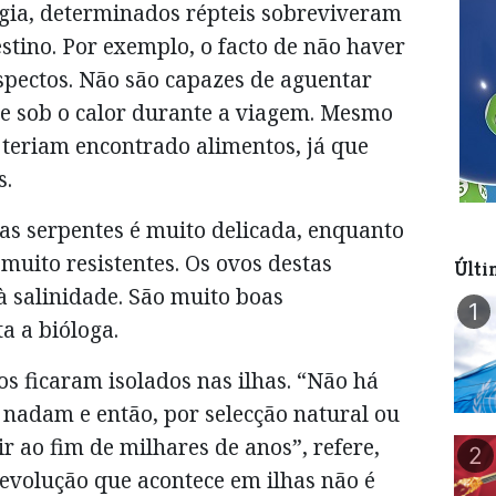
logia, determinados répteis sobreviveram
estino. Por exemplo, o facto de não haver
spectos. Não são capazes de aguentar
e sob o calor durante a viagem. Mesmo
 teriam encontrado alimentos, já que
s.
 das serpentes é muito delicada, enquanto
uito resistentes. Os ovos destas
Últi
à salinidade. São muito boas
1
a a bióloga.
os ficaram isolados nas ilhas. “Não há
 nadam e então, por selecção natural ou
r ao fim de milhares de anos”, refere,
2
evolução que acontece em ilhas não é