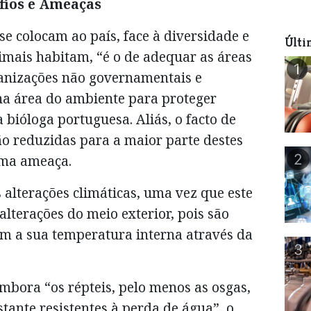
fios e Ameaças
e colocam ao país, face à diversidade e
Últi
mais habitam, “é o de adequar as áreas
1
ganizações não governamentais e
a área do ambiente para proteger
 bióloga portuguesa. Aliás, o facto de
ão reduzidas para a maior parte destes
2
uma ameaça.
alterações climáticas, uma vez que este
alterações do meio exterior, pois são
am a sua temperatura interna através da
3
embora “os répteis, pelo menos as osgas,
ante resistentes à perda de água”, o