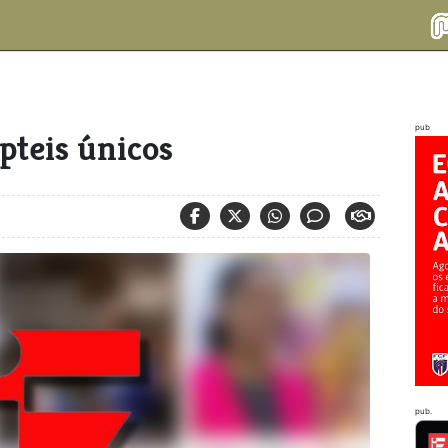
pub
teis únicos
pub.