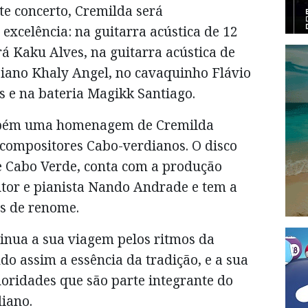
te concerto, Cremilda será
xcelência: na guitarra acústica de 12
rá Kaku Alves, na guitarra acústica de
 piano Khaly Angel, no cavaquinho Flávio
s e na bateria Magikk Santiago.
mbém uma homenagem de Cremilda
compositores Cabo-verdianos. O disco
 e Cabo Verde, conta com a produção
tor e pianista Nando Andrade e tem a
os de renome.
tinua a sua viagem pelos ritmos da
o assim a essência da tradição, e a sua
noridades que são parte integrante do
iano.