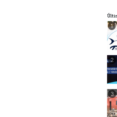
Últi
1
2
3