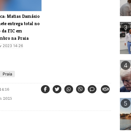
ca: Matias Damásio
ete entrega total no
3
o da FIC em
mbro na Praia
v 2023 14:26
4
Praia
14:16
n 2025
5