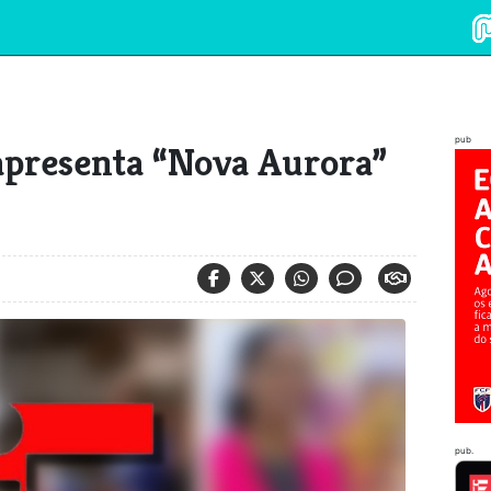
pub
apresenta “Nova Aurora”
6
pub.