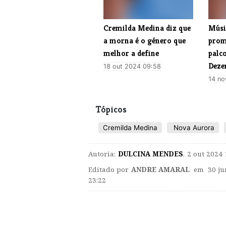
Cremilda Medina diz que
Músi
a morna é o género que
prom
melhor a define
palc
Deze
18 out 2024 09:58
14 no
Tópicos
​Cremilda Medina
Nova Aurora
Autoria:
DULCINA MENDES
,
2 out 2024 
Editado por
ANDRE AMARAL
em 30 ju
23:22