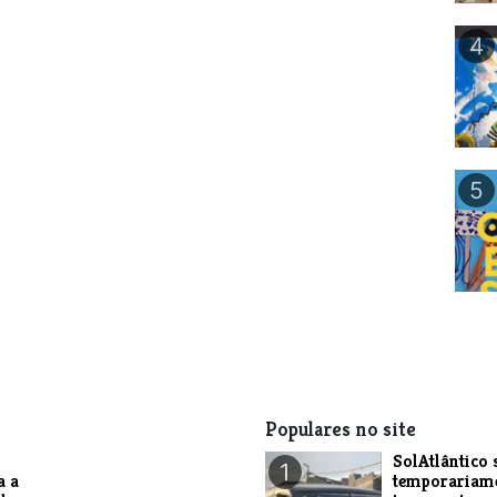
4
5
Populares no site
SolAtlântico 
1
a a
temporariam