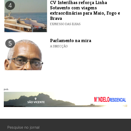
​CV Interilhas reforça Linha
4
Sotavento com viagens
extraordinárias para Maio, Fogo e
Brava
EXPRESSO DAS ILHAS
Parlamento na mira
5
A DIRECÇÃO
pub.
Pesquise no jornal