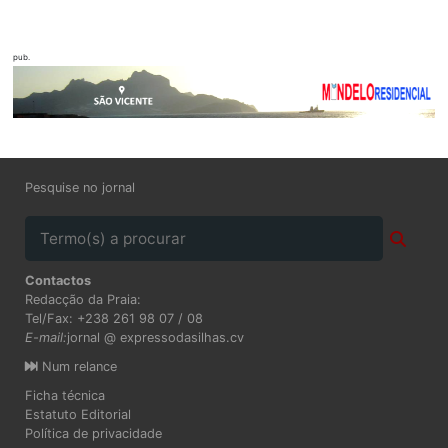
pub.
Pesquise no jornal
Contactos
Redacção da Praia:
Tel/Fax: +238 261 98 07 / 08
E-mail:
jornal @ expressodasilhas.cv
Num relance
Ficha técnica
Estatuto Editorial
Política de privacidade