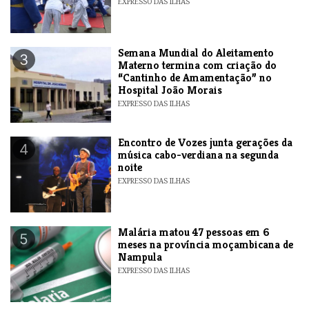
EXPRESSO DAS ILHAS
Semana Mundial do Aleitamento
3
Materno termina com criação do
“Cantinho de Amamentação” no
Hospital João Morais
EXPRESSO DAS ILHAS
Encontro de Vozes junta gerações da
4
música cabo-verdiana na segunda
noite
EXPRESSO DAS ILHAS
​Malária matou 47 pessoas em 6
5
meses na província moçambicana de
Nampula
EXPRESSO DAS ILHAS