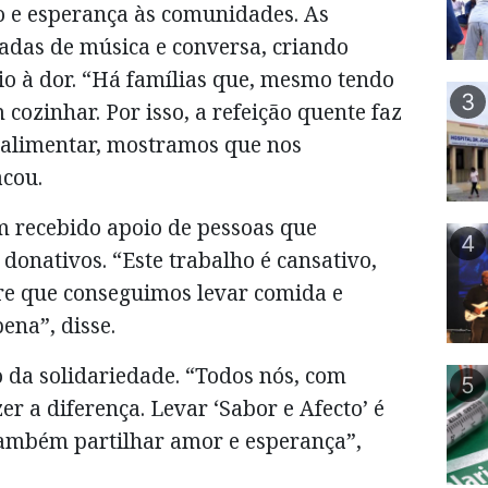
o e esperança às comunidades. As
adas de música e conversa, criando
o à dor. “Há famílias que, mesmo tendo
3
cozinhar. Por isso, a refeição quente faz
e alimentar, mostramos que nos
cou.
m recebido apoio de pessoas que
4
onativos. “Este trabalho é cansativo,
re que conseguimos levar comida e
ena”, disse.
 da solidariedade. “Todos nós, com
5
r a diferença. Levar ‘Sabor e Afecto’ é
também partilhar amor e esperança”,