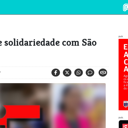
pub
e solidariedade com São
7
pub.