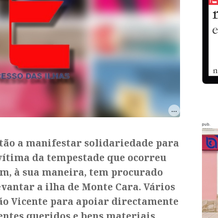
pub.
stão a manifestar solidariedade para
 vítima da tempestade que ocorreu
um, à sua maneira, tem procurado
evantar a ilha de Monte Cara. Vários
ão Vicente para apoiar directamente
ntes queridos e bens materiais.