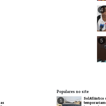
4
5
Populares no site
SolAtlântico 
1
 as
temporariam