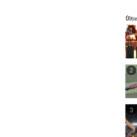
Últi
1
2
3