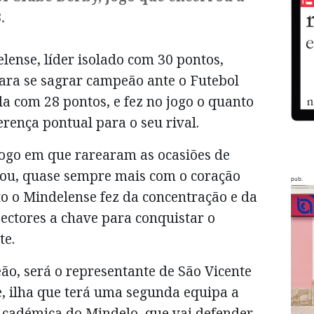
.
elense, líder isolado com 30 pontos,
ara se sagrar campeão ante o Futebol
a com 28 pontos, e fez no jogo o quanto
erença pontual para o seu rival.
jogo em que rarearam as ocasiões de
rou, quase sempre mais com o coração
pub.
o o Mindelense fez da concentração e da
sectores a chave para conquistar o
te.
ão, será o representante de São Vicente
 ilha que terá uma segunda equipa a
 Académica do Mindelo, que vai defender