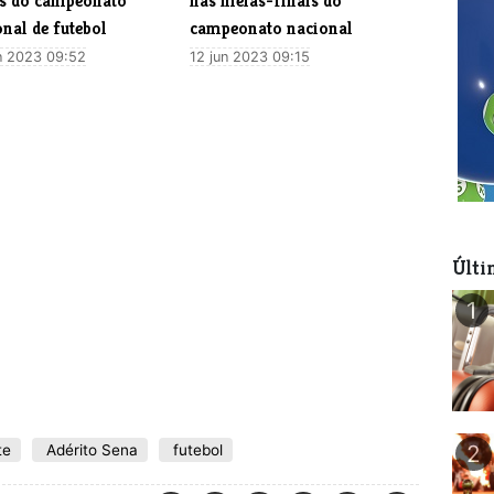
is do campeonato
nas meias-finais do
nal de futebol
campeonato nacional
n 2023 09:52
12 jun 2023 09:15
Últi
1
2
te
Adérito Sena
futebol