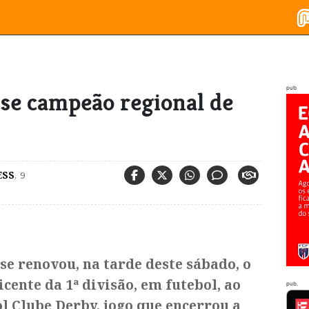
pub
-se campeão regional de
ESS
,
9
e renovou, na tarde deste sábado, o
cente da 1ª divisão, em futebol, ao
pub.
l Clube Derby, jogo que encerrou a