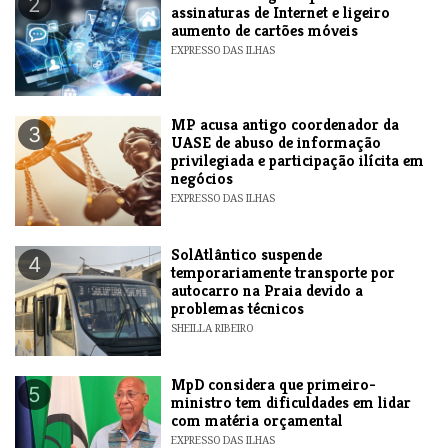
2
assinaturas de Internet e ligeiro
aumento de cartões móveis
EXPRESSO DAS ILHAS
MP acusa antigo coordenador da
3
UASE de abuso de informação
privilegiada e participação ilícita em
negócios
EXPRESSO DAS ILHAS
SolAtlântico suspende
4
temporariamente transporte por
autocarro na Praia devido a
problemas técnicos
SHEILLA RIBEIRO
MpD considera que primeiro-
5
ministro tem dificuldades em lidar
com matéria orçamental
EXPRESSO DAS ILHAS