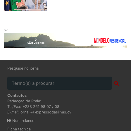
pub.
Pesquise no jornal
Contactos
Redacção da Praia:
Tel/Fax: +238 261 98 07 / 08
E-mail:
jornal @ expressodasilhas.cv
Num relance
Ficha técnica