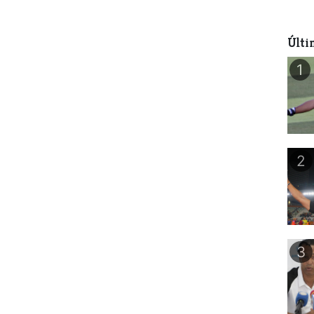
Últi
1
2
3