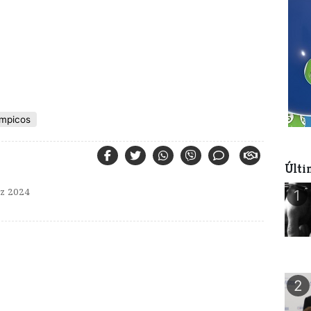
ímpicos
Últi
z 2024
1
2