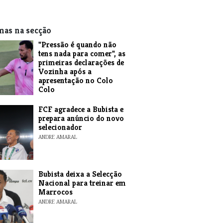
mas na secção
"Pressão é quando não
tens nada para comer", as
primeiras declarações de
Vozinha após a
apresentação no Colo
Colo
ANDRE AMARAL
FCF agradece a Bubista e
prepara anúncio do novo
selecionador
ANDRE AMARAL
Bubista deixa a Selecção
Nacional para treinar em
Marrocos
ANDRE AMARAL