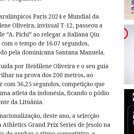
Paralímpicos Paris 2024 e Mundial da
ne Oliveira, invisual T-12, passeou a
 “A. Pichi” ao relegar a italiana Qiu
 com o tempo de 16.07 segundos,
pado pela dominicana Santana Manuela.
uída por Heidilene Oliveira e o seu guia
brilhar na prova dos 200 metros, ao
gar com 36,25 segundos, competição que
ma atleta da indonésia, ficando o pódio
te da Lituânia.
nacionalização, deste ano, a selecção
 Athletics Grand Prix Series de Jesolo na
ivo de ganhar o ritmo competitivo, e