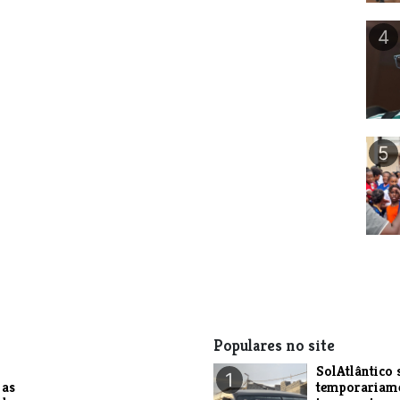
4
5
Populares no site
SolAtlântico 
1
 as
temporariam