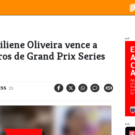
pub
iliene Oliveira vence a
ros de Grand Prix Series
ESS
,
25
pub.