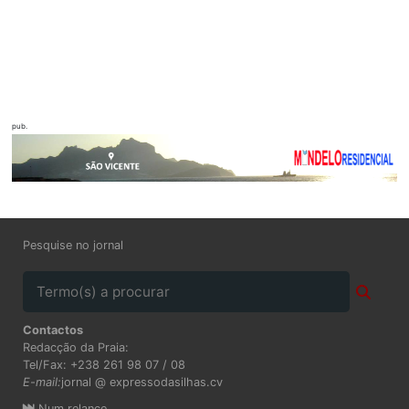
pub.
Pesquise no jornal
Contactos
Redacção da Praia:
Tel/Fax: +238 261 98 07 / 08
E-mail:
jornal @ expressodasilhas.cv
Num relance