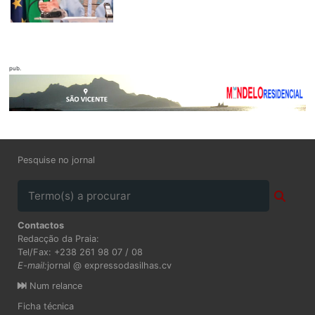
pub.
Pesquise no jornal
Contactos
Redacção da Praia:
Tel/Fax: +238 261 98 07 / 08
E-mail:
jornal @ expressodasilhas.cv
Num relance
Ficha técnica